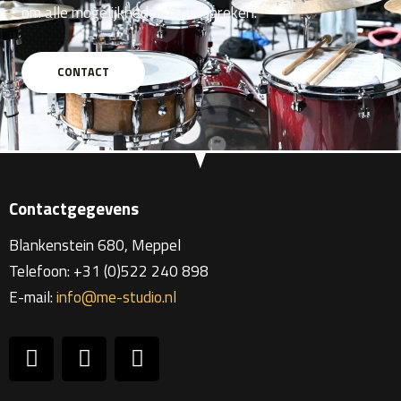
om alle mogelijkheden te bespreken.
CONTACT
Contactgegevens
Blankenstein 680, Meppel
Telefoon: +31 (0)522 240 898
E-mail:
info@me-studio.nl
F
Y
I
a
o
n
c
u
s