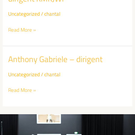
Burghgraef
–
Uncategorized
/
chantal
chef-
Read More »
dirigent
KMKJWF
Anthony Gabriele – dirigent
Anthony
Gabriele
Uncategorized
/
chantal
–
dirigent
Read More »